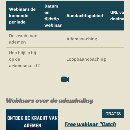
Datum
Webinars de
en
URL voor
komende
Aandachtsgebied
tijdstip
deelnam
periode
webinar
De kracht van
Ademcoaching
ademen
Hoe blijf je bij
op de
Loopbaancoaching
arbeidsmarkt?
Webinars over de ademhaling
GRATIS
Free webinar "Catch