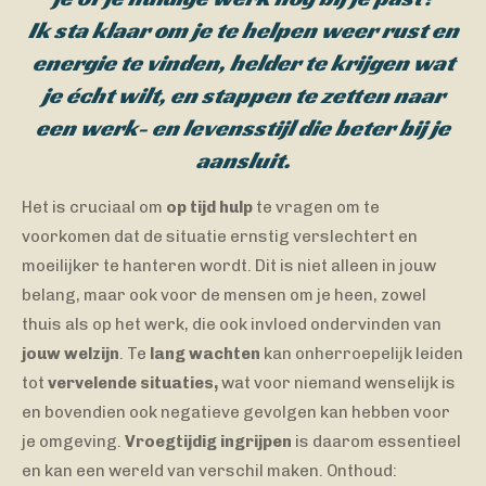
Ik sta klaar om je te helpen weer rust en
energie te vinden, helder te krijgen wat
je écht wilt, en stappen te zetten naar
een werk- en levensstijl die beter bij je
aansluit.
Het is cruciaal om
op tijd hulp
te vragen om te
voorkomen dat de situatie ernstig verslechtert en
moeilijker te hanteren wordt. Dit is niet alleen in jouw
belang, maar ook voor de mensen om je heen, zowel
thuis als op het werk, die ook invloed ondervinden van
jouw welzijn
. Te
lang wachten
kan onherroepelijk leiden
tot
vervelende situaties,
wat voor niemand wenselijk is
en bovendien ook negatieve gevolgen kan hebben voor
je omgeving.
Vroegtijdig ingrijpen
is daarom essentieel
en kan een wereld van verschil maken. Onthoud: