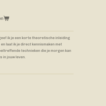
en
eef ik je een korte theoretische inleiding
en laat ik je direct kennismaken met
oeltreffende technieken die je morgen kan
 in jouw leven.