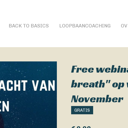
BACK TO BASICS
LOOPBAANCOACHING
OV
Free webin
breath" op
November
GRATIS