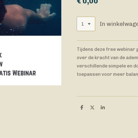
€ 0,00
In winkelwag
Tijdens deze free webinar g
over de kracht van de adem 
verschillende simpele en d
toepassen voor meer balans
D
D
S
e
e
h
l
e
a
e
l
r
n
e