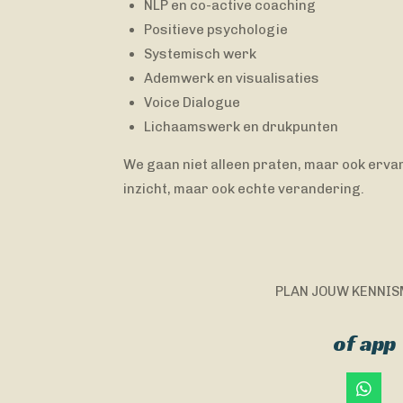
NLP en co-active coaching
Positieve psychologie
Systemisch werk
Ademwerk en visualisaties
Voice Dialogue
Lichaamswerk en drukpunten
We gaan niet alleen praten, maar ook ervar
inzicht, maar ook echte verandering.
PLAN JOUW KENNI
of app
W