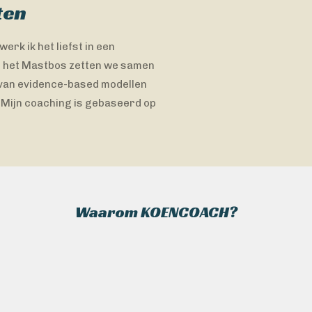
ten
erk ik het liefst in een
in het Mastbos zetten we samen
k van evidence-based modellen
 Mijn coaching is gebaseerd op
Waarom KOENCOACH?