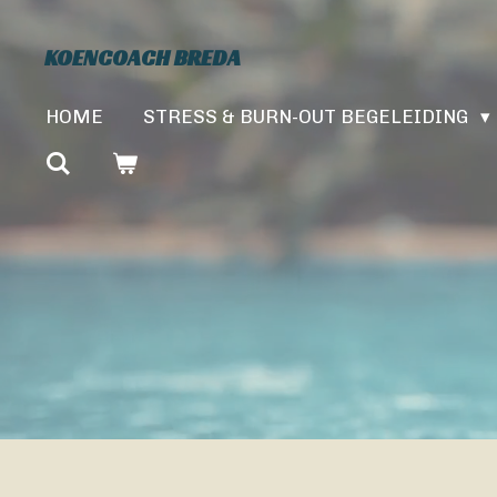
Ga
KOENCOACH BREDA
direct
naar
de
HOME
STRESS & BURN-OUT BEGELEIDING
hoofdinhoud