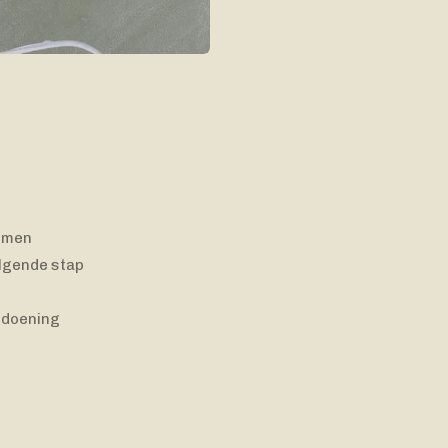
komen
volgende stap
ldoening